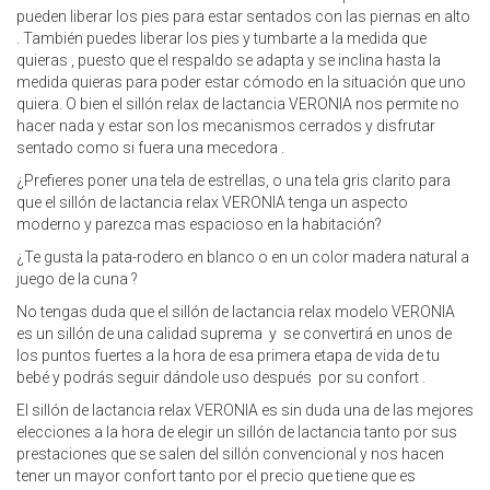
pueden liberar los pies para estar sentados con las piernas en alto
. También puedes liberar los pies y tumbarte a la medida que
quieras , puesto que el respaldo se adapta y se inclina hasta la
medida quieras para poder estar cómodo en la situación que uno
quiera. O bien el sillón relax de lactancia VERONIA nos permite no
hacer nada y estar son los mecanismos cerrados y disfrutar
sentado como si fuera una mecedora .
¿Prefieres poner una tela de estrellas, o una tela gris clarito para
que el sillón de lactancia relax VERONIA tenga un aspecto
moderno y parezca mas espacioso en la habitación?
¿Te gusta la pata-rodero en blanco o en un color madera natural a
juego de la cuna ?
No tengas duda que el sillón de lactancia relax modelo VERONIA
es un sillón de una calidad suprema y se convertirá en unos de
los puntos fuertes a la hora de esa primera etapa de vida de tu
bebé y podrás seguir dándole uso después por su confort .
El sillón de lactancia relax VERONIA es sin duda una de las mejores
elecciones a la hora de elegir un sillón de lactancia tanto por sus
prestaciones que se salen del sillón convencional y nos hacen
tener un mayor confort tanto por el precio que tiene que es